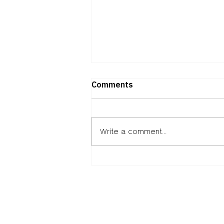
Comments
Write a comment...
วิธีออมทองฉบับมือโปร รับมือ
วิกฤตน้ำมันและสงครามที่ปะทุใน
โลก
หนังสือพิมพ์เสียงใต้ร