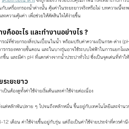
บเครื่องกรองน้ำด่างนั้น คุ้มค่าในระยะยาวจริงหรือไม่ บทความนี้จะพา
ละความคุ้มค่า เพื่อช่วยให้ตัดสินใจได้ง่ายขึ้น
่างคืออะไร และทำงานอย่างไร ?
ปกรณ์ที่ช่วยกรองสิ่งปนเปื้อนในน้ำ พร้อมปรับค่าความเป็นกรด-ด่าง (pH
การกรองหลายขั้นตอน และในบางรุ่นอาจใช้ระบบไฟฟ้าในการแยกโมเลก
กขึ้น และมีค่า pH ที่แตกต่างจากน้ำประปาทั่วไป ซึ่งเป็นจุดเด่นที่ทำใ
่ายระยะยาว
็นต้องดูทั้งค่าใช้จ่ายเริ่มต้นและค่าใช้จ่ายต่อเนื่อง
าตั้งแต่หลักพันปลาย ๆ ไปจนถึงหลักหมื่น ขึ้นอยู่กับเทคโนโลยีและจำ
12 เดือน ค่าใช้จ่ายขึ้นอยู่กับรุ่น แต่ถือเป็นค่าใช้จ่ายประจำที่ควรคำนึ