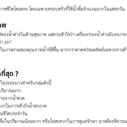
าพชีวิตโดยตรง โดยเฉพาะครอบครัวที่ใช้น้ำดื่มจำนวนมากในแต่ละวัน
าพ
ติของน้ำด่างในด้านสุขภาพ แต่ควรเข้าใจว่า เครื่องกรองน้ำด่างมีบทบา
ค่า pH”
งในภาพรวมของคุณภาพน้ำที่ดีขึ้น มากกว่าคาดหวังผลลัพธ์เฉพาะทางด้
ี่สุด ?
่าในระยะยาวสำหรับกลุ่มดังนี้
่มปริมาณมาก
้จ่ายจากน้ำขวด
ะดวกในการเข้าถึงน้ำสะอาด
ในชีวิตประจำวัน
ดื่มในปริมาณน้อยมาก หรือไม่สะดวกในการดูแลรักษา อาจต้องพิจารณาค