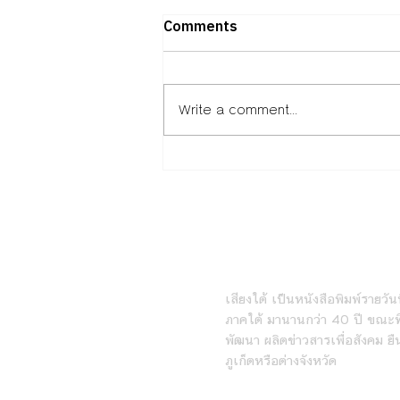
Comments
Write a comment...
ถอดวิธีคิดพันธมิตร “ภาคธุรกิจ –
การศึกษา – พัฒนาเมือง”ผ่าน
Isan Creative Festival
2026เมื่อ “เศรษฐกิจ
สร้างสรรค์” คืออนาคตของอีสาน
หนังสือพิมพ์เสียงใต้ร
เสียงใต้ เป็นหนังสือพิมพ์รายวันที
ภาคใต้ มานานกว่า 40 ปี ขณะที่
พัฒนา ผลิตข่าวสารเพื่อสังคม ยื
ภูเก็ตหรือต่างจังหวัด