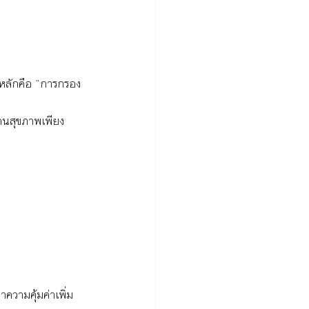
ทหลักคือ “การกรอง
านสุขภาพเพียง
วามคุ้มค่าเพิ่ม