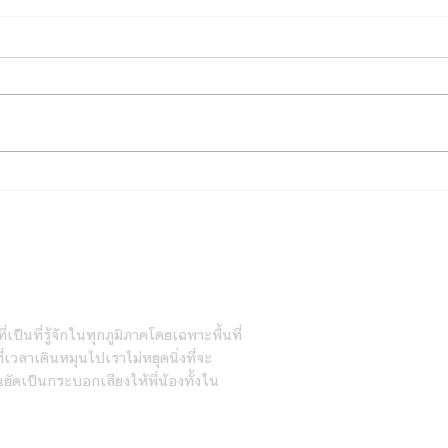
5 สิ่งที่ต้องเช็กก่อนไปคลินิก
รักษาสัตว์ กรุงเทพ
ายวัน
่เป็นที่รู้จักในทุกภูมิภาคโดยเฉพาะพื้นที่
เวลาเดินหมุนไปเราไม่หยุดนิ่งที่จะ
นยัดเป็นกระบอกเสียงให้พี่น้องทั้งใน