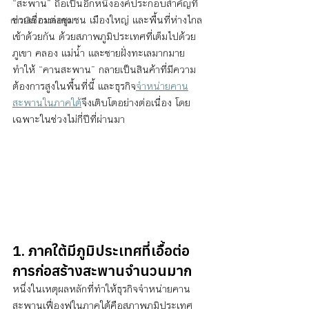
“สะพาน” ถือเป็นอีกหนึ่งองค์ประกอบสำคัญที่
ช่วยเชื่อมต่อชุมชน เมืองใหญ่ และพื้นที่ห่างไกล
การเงิน การลงทุน
เข้าด้วยกัน ด้วยสภาพภูมิประเทศที่เต็มไปด้วย
ภูเขา คลอง แม่น้ำ และชายฝั่งทะเลมากมาย 
ทำให้ “คานสะพาน” กลายเป็นสินค้าที่มีความ
ต้องการสูงในพื้นที่นี้ และธุรกิจ
จำหน่ายคาน
สะพานในภาคใต้
จึงเติบโตอย่างต่อเนื่อง โดย
เฉพาะในช่วงไม่กี่ปีที่ผ่านมา
1. ภาคใต้มีภูมิประเทศที่เอื้อต่อ
การก่อสร้างสะพานจำนวนมาก
หนึ่งในเหตุผลหลักที่ทำให้ธุรกิจจำหน่ายคาน
สะพานเฟื่องฟูในภาคใต้คือสภาพภูมิประเทศ