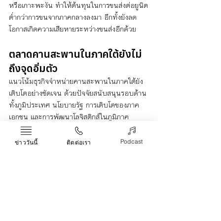
หรือเกาะพะงัน ทำให้ต้นทุนในการขนส่งต่อยูนิต
ต่ำกว่าการขนจากภาคกลางลงมา อีกทั้งยังลด
โอกาสเกิดความเสียหายระหว่างขนส่งอีกด้วย
ตลาดคานสะพานในภาคใต้ยังไม่
ถึงจุดอิ่มตัว
แนวโน้มธุรกิจจำหน่ายคานสะพานในภาคใต้ยัง
เติบโตอย่างชัดเจน ด้วยปัจจัยสนับสนุนรอบด้าน
ทั้งภูมิประเทศ นโยบายรัฐ การเติบโตของภาค
เอกชน และการพัฒนาโลจิสติกส์ในภูมิภาค
ธุรกิจจำหน่ายคานสะพานในภาคใต้จึงไม่ได้แค่ 
“เฟื่องฟูชั่วคราว” แต่มีแนวโน้มเติบโตต่อเนื่องใน
Podcast
ข่าววันนี้
ติดต่อเรา
ระยะยาว และหากคุณกำลังวางแผนลงทุนหรือ
ขยายธุรกิจในภาคก่อสร้าง อย่ามองข้ามตลาด
สำคัญนี้เด็ดขาด
จำหน่าย
คาน
คานสะพาน
ภาคใต้
Life & Arts