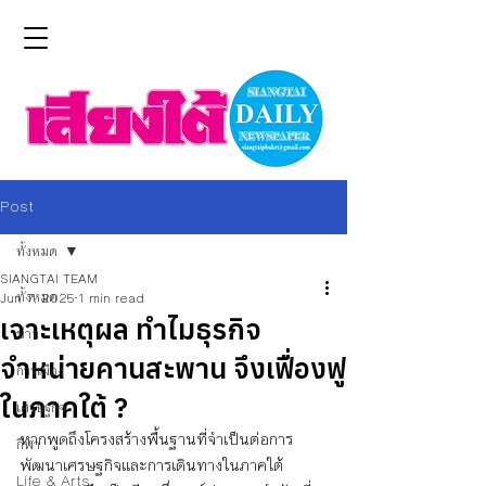
Post
ทั้งหมด
SIANGTAI TEAM
ทั้งหมด
Jun 7, 2025
1 min read
เจาะเหตุผล ทำไมธุรกิจ
ข่าว
จำหน่ายคานสะพาน จึงเฟื่องฟู
การเมือง
ในภาคใต้ ?
เศรษฐกิจ
หากพูดถึงโครงสร้างพื้นฐานที่จำเป็นต่อการ
กีฬา
พัฒนาเศรษฐกิจและการเดินทางในภาคใต้ 
Life & Arts