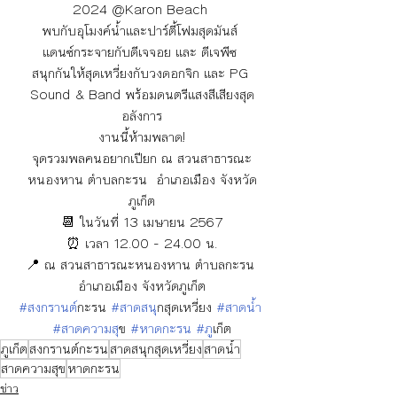
2024 @Karon Beach 
พบกับอุโมงค์น้ำและปาร์ตี้โฟมสุดมันส์ 
แดนซ์กระจายกับดีเจจอย และ ดีเจพีซ 
สนุกกันให้สุดเหวี่ยงกับวงดอกจิก และ PG 
Sound & Band พร้อมดนตรีแสงสีเสียงสุด
อลังการ
งานนี้ห้ามพลาด!
จุดรวมพลคนอยากเปียก ณ สวนสาธารณะ
หนองหาน ตำบลกะรน  อำเภอเมือง จังหวัด
ภูเก็ต
📆 ในวันที่ 13 เมษายน 2567
⏰ เวลา 12.00 - 24.00 น.
📍 ณ สวนสาธารณะหนองหาน ตำบลกะรน 
อำเภอเมือง จังหวัดภูเก็ต
#สงกรานต
์กะรน 
#สาดสน
ุกสุดเหวี่ยง 
#สาดน
้ำ 
#สาดความส
ุข 
#หาดกะรน
#ภ
ูเก็ต
ภูเก็ต
สงกรานต์กะรน
สาดสนุกสุดเหวี่ยง
สาดน้ำ
สาดความสุข
หาดกะรน
ข่าว