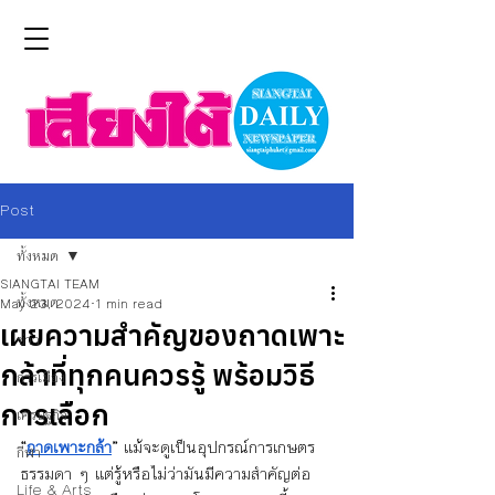
Post
ทั้งหมด
SIANGTAI TEAM
ทั้งหมด
May 23, 2024
1 min read
เผยความสำคัญของถาดเพาะ
ข่าว
กล้าที่ทุกคนควรรู้ พร้อมวิธี
การเมือง
การเลือก
เศรษฐกิจ
“
ถาดเพาะกล้า
”
 แม้จะดูเป็นอุปกรณ์การเกษตร
กีฬา
ธรรมดา ๆ แต่รู้หรือไม่ว่ามันมีความสำคัญต่อ
Life & Arts