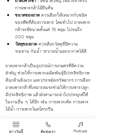
ถาดเพาะชำ : 
มีขนาดใหญ่ เหมาะสำหรับ
การเพาะกล้าไม้ยืนต้น
ขนาดของถาด 
ควรเลือกให้เหมาะกับชนิด
ของพืชที่ต้องการเพาะ โดยทั่วไป ถาดเพาะ
กล้าจะมีขนาดตั้งแต่ 15 หลุม ไปจนถึง 
200 หลุม
วัสดุของถาด 
ควรเลือกวัสดุที่มีความ
ทนทาน กันน้ำ ระบายน้ำและอากาศได้ดี
ถาดเพาะกล้าเป็นอุปกรณ์การเกษตรที่มีความ
สำคัญ ช่วยให้การเพาะเมล็ดพันธุ์มีประสิทธิภาพ 
ต้นกล้าแข็งแรง และประหยัดทรัพยากร การเลือก
ถาดเพาะกล้าที่เหมาะสมจะช่วยให้การเพาะปลูก
มีประสิทธิภาพ แล้วยังสามารถนำไปประยุกต์ใช้
ในงานอื่น ๆ ได้อีก เช่น การเพาะเห็ด การเพาะ
ไม้น้ำ การเพาะไมคโครกรีน
ถาดเพาะกล้า
Life & Arts
Podcast
ข่าววันนี้
ติดต่อเรา