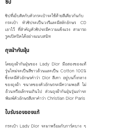
ซิป
ซิปที่เย็บติดกับตัวกระเป๋าจะใช้ด้ายสีเดียวกันกับ
กระเป๋า หัวซิปจะเป็นวงรีและมีสลักอักษร CD 
เอาไว้ ที่สำคัญตัวซิปจะมีความแข็งแรง สามารถ
รูดเปิดปิดได้อย่างแนบสนิท
ถุงผ้ากันฝุ่น
โดยถุงผ้ากันฝุ่นของ Lady Dior มือสองของแท้
รุ่นใหม่จะเป็นสีขาวล้วนและเป็น Cotton 100% 
ซึ่งจะมีตัวอักษรคำว่า Dior สีเทา อยู่บนกึ่งกลาง
ของถุงผ้า ขนาดของตัวอักษรจะมีความพอดี ไม่
อ้วนหรือเล็กจนเกินไป ส่วนถุงผ้ากันฝุ่นรุ่นเก่าจะ
พิมพ์ตัวอักษรสีเทาคำว่า Christian Dior Paris
ใบรับรองของแท้
กระเป๋า Lady Dior จะมาพร้อมกับการ์ดบาง ๆ 