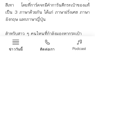
สีเทา โดยที่การ์ดจะมีคำการันตีกระเป๋าของแท้
เป็น 3 ภาษาด้วยกัน ได้แก่ ภาษาฝรั่งเศส ภาษา
อังกฤษ และภาษาญี่ปุ่น
สำหรับสาว ๆ คนไหนที่กำลังมองหากระเป๋า 
Lady Dior มือสองมาไว้ครอบครอง ขอให้ระวัง
ของปลอมให้ดี โดยคุณสามารถตรวจสอบกระเป๋า
Podcast
ข่าววันนี้
ติดต่อเรา
ของแท้ได้ตามเทคนิคข้างต้นที่เราแนะนำไป
LadyDior
มือสองของแท้
กระเป๋าแบรนด์เนม
Life & Arts
Recent Posts
See All