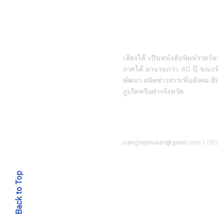
Isan Creative Festival
2026เมื่อ “เศรษฐกิจ
สร้างสรรค์” คืออนาคตของอีสาน
หนังสือพิมพ์เสียงใต้ร
เสียงใต้ เป็นหนังสือพิมพ์รายวันที
ภาคใต้ มานานกว่า 40 ปี ขณะที่
พัฒนา ผลิตข่าวสารเพื่อสังคม ยื
ภูเก็ตหรือต่างจังหวัด
ติดต่อ
08
siangt
aiphuket@gmail.com
|
Back to Top
© 