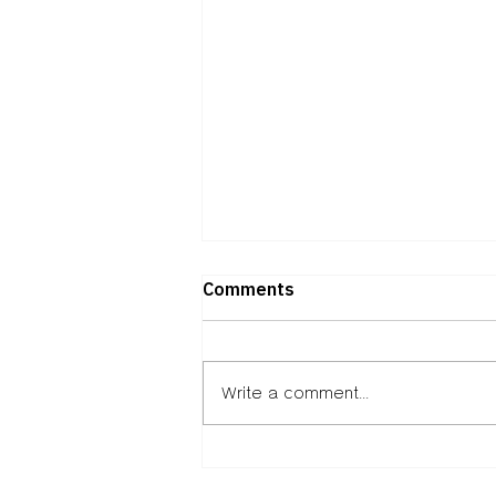
Comments
Write a comment...
ถอดวิธีคิดพันธมิตร “ภาคธุรกิจ –
การศึกษา – พัฒนาเมือง”ผ่าน