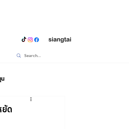
ุน
ยัด