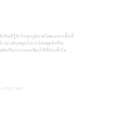
ายวัน
่เป็นที่รู้จักในทุกภูมิภาคโดยเฉพาะพื้นที่
เวลาเดินหมุนไปเราไม่หยุดนิ่งที่จะ
นยัดเป็นกระบอกเสียงให้พี่น้องทั้งใน
2-479-7491
2026 by Siangtai Daily Newspaper Co., Ltd. All Rights Reserv