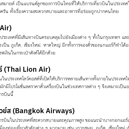
มายล์ เป็นแบรนด์ลูกของการบินไทยที่ให้บริการเที่ยวบินในประเ
ครัน ทั้งเรื่องความสะดวกสบายและอาหารที่อร่อยถูกปากคนไทย
Air)
ะเทศที่มีเส้นทางบินครอบคลุมไปยังเมืองต่าง ๆ ทั้งในกรุงเทพฯ และต
ป็น ภูเก็ต, เชียงใหม่, หาดใหญ่ อีกทั้งการจองตั๋วของนกแอร์ก็ทำได้
ซฟเงินในกระเป๋าตังค์ได้อีกด้วย
์ (Thai Lion Air)
นในประเทศโลว์คอสต์ที่เปิดให้บริการหลายเส้นทางทั้งภายในประเทศ
กมีโปรโมชั่นลดราคาตั๋วเครื่องบินในช่วงเทศกาลต่าง ๆ จึงเหมาะเป็นอย่า
รบินนี้
วย์ส (Bangkok Airways)
ารบินในประเทศที่สะดวกสบายและคุณภาพสูง ขอแนะนำบางกอกแอร์เวย
ู่เมืองท่องเที่ยวสำคัญต่าง ๆ มากมาย เช่น เกาะสมุย, ภูเก็ต, เชียงใหม่ เ