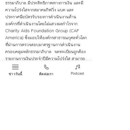
ธรรมาภิบาล มีประสิทธิภาพทางการเงิน และมี
ความโปร่งใสจากสมาคมกิฟวิ่ง แบค และ
ประกาศนียบัตรรับรองการดำเนินงานด้าน
องค์กรที่ดำเนินงานโดยไม่แสวงผลกำไรจาก 
Charity Aids Foundation Group (CAF 
America) ซึ่งมอบให้องค์กรสาธารณกุศลทั่วโลก
ที่ผ่านการตรวจสอบมาตรฐานการดำเนินงาน
ครอบคลุมหลักธรรมาภิบาล  จดทะเบียนถูกต้อง 
รายงานการเงินประจำปีมีความโปร่งใส สามารถ
ตรวจสอบได้ รวมทั้งเงินบริจาคและเงินสนับสนุน
ที่ส่งมอบให้มูลนิธิได้รับการนำไปใช้อย่างถูกต้อง
Podcast
ข่าววันนี้
ติดต่อเรา
ตรงตามวัตถุประสงค์เพื่อสาธารณกุศลอย่าง
แท้จริง เป็นต้น
หน่วยงานหรือผู้สนใจมอบทุนการศึกษาให้
นักเรียนไทยที่ยากไร้ หรือจัดกิจกรรมซีเอสอาร์ใน
โรงเรียน สามารถสอบถามรายละเอียดเพิ่มเติมที่
อีเมล 
public@edfthai.org
 โทรศัพท์ 
02-
579-9209-11
 (จันทร์-ศุกร์ 09.00-16.30 