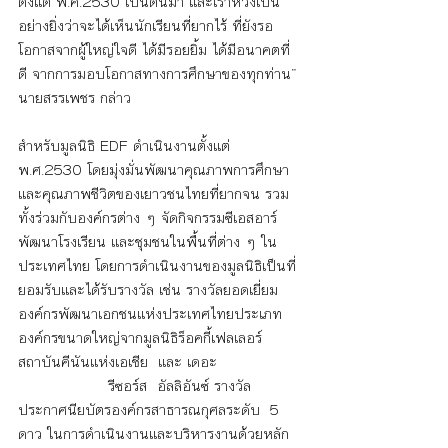
ตั้งแต่ พ.ศ.2530 เป็นต้นมา และเราหวังเป็น
อย่างยิ่งว่าจะได้เห็นนักเรียนที่ยากไร้ ที่ยังรอ
โอกาสจากผู้ใหญ่ใจดี ได้มีรอยยิ้ม ได้มีอนาคตที่
ดี จากการมอบโอกาสทางการศึกษาของทุกท่าน” 
นายสรรเพชร กล่าว
สำหรับมูลนิธิ EDF ดำเนินงานตั้งแต่ 
พ.ศ.2530 โดยมุ่งมั่นพัฒนาคุณภาพการศึกษา
และคุณภาพชีวิตของเยาวชนไทยที่ยากจน รวม
ทั้งร่วมกับองค์กรต่าง ๆ จัดกิจกรรมซีเอสอาร์
พัฒนาโรงเรียน และชุมชนในพื้นที่ต่าง ๆ ใน
ประเทศไทย โดยการดำเนินงานของมูลนิธิเป็นที่
ยอมรับและได้รับรางวัล เช่น รางวัลยอดเยี่ยม
องค์กรพัฒนาเอกชนแห่งประเทศไทยประเภท
องค์กรขนาดใหญ่จากมูลนิธิร็อคกี้เฟลเลอร์  
สถาบันคีนันแห่งเอเชีย 
และ เดอะ 
                  รีซอร์ส  อัลลิอันซ์ รางวัล
ประกาศนียบัตรองค์กรสาธารณกุศลระดับ  5 
ดาว ในการดำเนินงานและบริหารงานด้วยหลัก