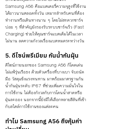
Samsung A56 คือแบตเตอรี่ความจุสูงที่ใช้งาน
ได้ยาวนานตลอดทั้งวัน เหมาะสำหรับคนที่ต้อง
ทำงานหรือเดินทางนาน ๆ โดยไม่สะดวกชาร์จ
บ่อย ๆ ที่สำคัญยังรองรับระบบชาร์จเร็ว (Fast 
Charging) ช่วยให้คุณชาร์จแบตเต็มได้ในเวลา
ไม่นาน ลดความกังวลเรื่องแบตหมดระหว่างวัน
5. ดีไซน์พรีเมียม กันน้ำกันฝุ่น
ดีไซน์ภายนอกของ Samsung A56 ก็โดดเด่น
ไม่แพ้รุ่นเรือธง ด้วยตัวเครื่องที่บางเบา จับถนัด
มือ วัสดุแข็งแรงทนทาน มาพร้อมมาตรฐานกัน
น้ำกันฝุ่นระดับ IP67 ที่ช่วยเพิ่มความมั่นใจใน
การใช้งาน ไม่ต้องกังวลกับการโดนน้ำสาดหรือ
ฝุ่นละออง นอกจากนี้ยังมีให้เลือกหลายสีสันที่เข้า
กับสไตล์การใช้งานของแต่ละคน
ทำไม Samsung A56 ถึงคุ้มค่า