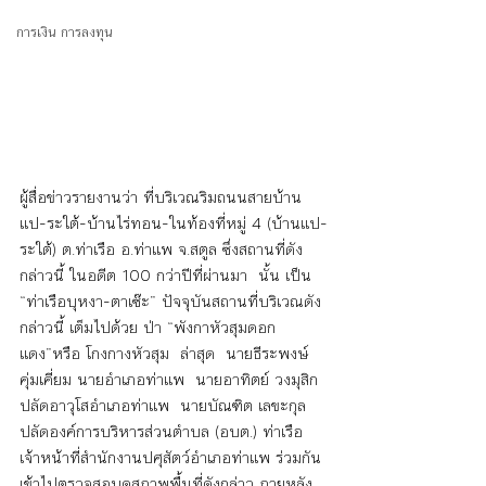
การเงิน การลงทุน
ผู้สื่อข่าวรายงานว่า ที่บริเวณริมถนนสายบ้าน
แป-ระใต้-บ้านไร่ทอน-ในท้องที่หมู่ 4 (บ้านแป-
ระใต้) ต.ท่าเรือ อ.ท่าแพ จ.สตูล ซึ่งสถานที่ดัง
กล่าวนี้ ในอดีต 100 กว่าปีที่ผ่านมา  นั้น เป็น 
“ท่าเรือบุหงา-ตาเซ๊ะ” ปัจจุบันสถานที่บริเวณดัง
กล่าวนี้ เต็มไปด้วย ป่า “พังกาหัวสุมดอก
แดง”หรือ โกงกางหัวสุม  ล่าสุด  นายธีระพงษ์ 
คุ่มเคี่ยม นายอำเภอท่าแพ  นายอาทิตย์ วงมุสิก 
ปลัดอาวุโสอำเภอท่าแพ  นายบัณฑิต เลขะกุล 
ปลัดองค์การบริหารส่วนตำบล (อบต.) ท่าเรือ  
เจ้าหน้าที่สำนักงานปศุสัตว์อำเภอท่าแพ ร่วมกัน 
เข้าไปตรวจสอบดูสภาพพื้นที่ดังกล่าว ภายหลัง