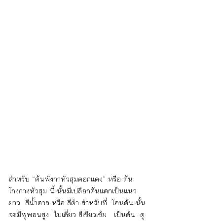
สำหรับ “ต้นพังกาหัวสุมดอกแดง” หรือ ต้น
โกงกางหัวสุม นี้ นั้นมีเปลือกต้นแตกเป็นแนว
ยาว  สีน้ำตาล หรือ สีดำ สำหรับที่  โคนต้น นั้น 
จะมีพูพอนสูง  ใบเดี่ยว สีเขียวเข้ม   เป็นต้น  ดู