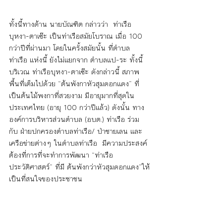
ทั้งนี้ทางด้าน นายบัณฑิต กล่าวว่า  ท่าเรือ
บุหงา-ตาเซ๊ะ เป็นท่าเรือสมัยโบราณ เมื่อ 100 
กว่าปีที่ผ่านมา โดยในครั้งสมัยนั้น ที่ตำบล
ท่าเรือ แห่งนี้ ยังไม่แยกจาก ตำบลแป-ระ ทั้งนี้
บริเวณ ท่าเรือบุหงา-ตาเซ๊ะ ดังกล่าวนี้ สภาพ
พื้นที่เต็มไปด้วย “ต้นพังกาหัวสุมดอกแดง” ที่
เป็นต้นไม้พงกาที่สวยงาม มีอายุมากที่สุดใน
ประเทศไทย (อายุ 100 กว่าปีแล้ว) ดังนั้น ทาง
องค์การบริหารส่วนตำบล (อบต.) ท่าเรือ ร่วม
กับ ฝ่ายปกครองตำบลท่าเรือ/ ป่าชายเลน และ
เครือข่ายต่างๆ ในตำบลท่าเรือ  มีความประสงค์ 
ต้องที่การที่จะทำการพัฒนา “ท่าเรือ
ประวัติศาสตร์” ที่มี ต้นพังกว่าหัวสุมดอกแดง”ให้
เป็นที่สนใจของประชาชน 