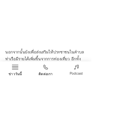
นอกจากนั้นยังเพื่อส่งเสริมให้ประชาชนในตำบล
ท่าเรือมีรายได้เพิ่มขึ้นจากการท่องเที่ยว อีกทั้ง
เพื่อส่งเสริมให้ระบบเศรษฐกิจในชุมชนตำบล
ท่าเรือดีขึ้น ประการสำคัญ เพื่อทำให้คุณภาพ
Podcast
ข่าววันนี้
ติดต่อเรา
ชีวิตผู้คนในตำบลท่าเรือกระเตื้องขึ้น ขณะนี้ทาง
องค์การบริหารส่วนตำบล (อบต.) ท่าเรือ ได้เริ่ม
ทำการพัฒนา จุดเช็คอิน สะพานทางเดินไม้ไผ่  
ศาลาที่พัก  ตลาดนัดอาหารทะเล  เป็นต้น ทั้งนี้ 
ในอนาคตคาดว่า สถานที่แห่งนี้ น่าจะเป็นแหล่ง
ท่องเที่ยวและตลาดแห่งหนึ่งที่ชุมชนให้ความ
สนใจเหมือนในอดีต