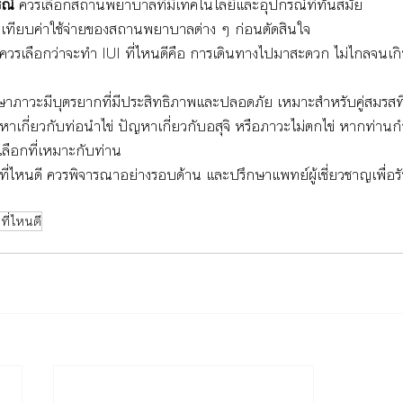
ณ์ 
ควรเลือกสถานพยาบาลที่มีเทคโนโลยีและอุปกรณ์ที่ทันสมัย
เทียบค่าใช้จ่ายของสถานพยาบาลต่าง ๆ ก่อนตัดสินใจ
ึ่งควรเลือกว่าจะทำ IUI ที่ไหนดีคือ การเดินทางไปมาสะดวก ไม่ไกลจนเก
กษาภาวะมีบุตรยากที่มีประสิทธิภาพและปลอดภัย เหมาะสำหรับคู่สมรสที
าเกี่ยวกับท่อนำไข่ ปัญหาเกี่ยวกับอสุจิ หรือภาวะไม่ตกไข่ หากท่านก
เลือกที่เหมาะกับท่าน
ที่ไหนดี ควรพิจารณาอย่างรอบด้าน และปรึกษาแพทย์ผู้เชี่ยวชาญเพื่
ที่ไหนดี