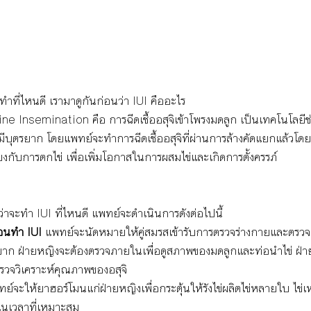
อกทำที่ไหนดี เรามาดูกันก่อนว่า IUI คืออะไร 
e Insemination คือ การฉีดเชื้ออสุจิเข้าโพรงมดลูก เป็นเทคโนโลยีช่ว
ะมีบุตรยาก โดยแพทย์จะทำการฉีดเชื้ออสุจิที่ผ่านการล้างคัดแยกแล้วโด
ียงกับการตกไข่ เพื่อเพิ่มโอกาสในการผสมไข่และเกิดการตั้งครรภ์
้วว่าจะทำ IUI ที่ไหนดี แพทย์จะดำเนินการดังต่อไปนี้ 
อนทำ IUI 
แพทย์จะนัดหมายให้คู่สมรสเข้ารับการตรวจร่างกายและตรวจฮ
ยาก ฝ่ายหญิงจะต้องตรวจภายในเพื่อดูสภาพของมดลูกและท่อนำไข่ ฝ่า
่อตรวจวิเคราะห์คุณภาพของอสุจิ
ย์จะให้ยาฮอร์โมนแก่ฝ่ายหญิงเพื่อกระตุ้นให้รังไข่ผลิตไข่หลายใบ ไข่เห
ในเวลาที่เหมาะสม