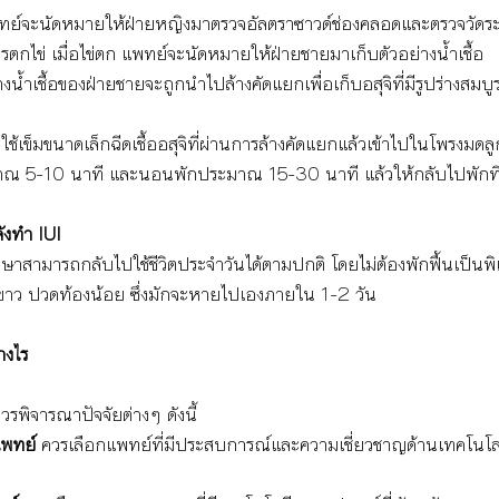
ทย์จะนัดหมายให้ฝ่ายหญิงมาตรวจอัลตราซาวด์ช่องคลอดและตรวจวัดระ
รตกไข่ เมื่อไข่ตก แพทย์จะนัดหมายให้ฝ่ายชายมาเก็บตัวอย่างน้ำเชื้อ
างน้ำเชื้อของฝ่ายชายจะถูกนำไปล้างคัดแยกเพื่อเก็บอสุจิที่มีรูปร่างสมบู
ช้เข็มขนาดเล็กฉีดเชื้ออสุจิที่ผ่านการล้างคัดแยกแล้วเข้าไปในโพรงมด
าณ 5-10 นาที และนอนพักประมาณ 15-30 นาที แล้วให้กลับไปพักที่
ังทำ IUI
รักษาสามารถกลับไปใช้ชีวิตประจำวันได้ตามปกติ โดยไม่ต้องพักฟื้นเป็น
ตกขาว ปวดท้องน้อย ซึ่งมักจะหายไปเองภายใน 1-2 วัน
างไร 
รพิจารณาปัจจัยต่างๆ ดังนี้
แพทย์
 ควรเลือกแพทย์ที่มีประสบการณ์และความเชี่ยวชาญด้านเทคโนโล