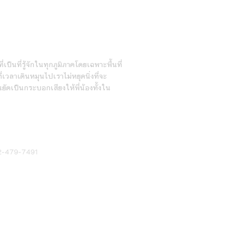
ายวัน
่เป็นที่รู้จักในทุกภูมิภาคโดยเฉพาะพื้นที่
เวลาเดินหมุนไปเราไม่หยุดนิ่งที่จะ
นยัดเป็นกระบอกเสียงให้พี่น้องทั้งใน
2-479-7491
2026 by Siangtai Daily Newspaper Co., Ltd. All Rights Reserv