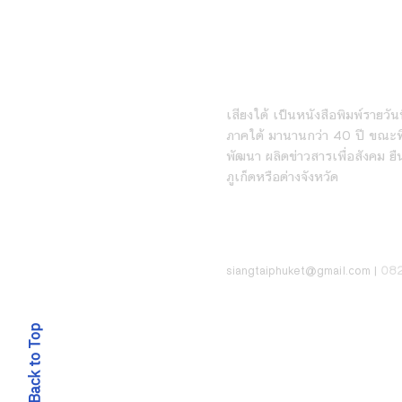
Isan Creative Festival
2026เมื่อ “เศรษฐกิจ
สร้างสรรค์” คืออนาคตของอีสาน
หนังสือพิมพ์เสียงใต้ร
เสียงใต้ เป็นหนังสือพิมพ์รายวันที
ภาคใต้ มานานกว่า 40 ปี ขณะที่
พัฒนา ผลิตข่าวสารเพื่อสังคม ยื
ภูเก็ตหรือต่างจังหวัด
ติดต่อ
08
siangt
aiphuket@gmail.com
|
Back to Top
© 