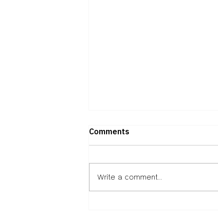
Comments
Write a comment...
ถอดวิธีคิดพันธมิตร “ภาคธุรกิจ –
การศึกษา – พัฒนาเมือง”ผ่าน