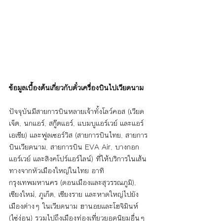
ข้อมูลเบื้องต้นเกี่ยวกับตั๋วเครื่องบินไปเวียดนาม
ปัจจุบันมีสายการบินหลายเจ้าทั้งโลว์คอส (เวียด
เจ็ต, นกแอร์, สกู๊ตแอร์, แบมบูแอร์เวย์ และแอร์
เอเชีย) และฟูลเซอร์วิส (สายการบินไทย, สายการ
บินเวียดนาม, สายการบิน EVA Air, บางกอก
แอร์เวย์ และสิงคโปร์แอร์ไลน์) ที่ให้บริการในเส้น
ทางจากหัวเมืองใหญ่ในไทย อาทิ 
กรุงเทพมหานคร (ดอนเมืองและสุวรรณภูมิ), 
เชียงใหม่, ภูเก็ต, เชียงราย และหาดใหญ่ไปยัง
เมืองต่างๆ ในเวียดนาม ฮานอยและโฮจิมินห์ 
(ไซ่ง่อน) รวมไปถึงเมืองท่องเที่ยวยอดนิยมอื่นๆ 