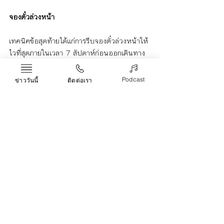
จองตั๋วล่วงหน้า
เทคนิคข้อสุดท้ายได้แก่การรีบจองตั๋วล่วงหน้าให้
ไวที่สุดภายในเวลา 7 สัปดาห์ก่อนออกเดินทาง 
เพราะยิ่งเราจองตั๋วได้ไวเท่าไหร่ เราก็ยิ่งมีโอกาส
ได้ตั๋วเครื่องบินไปเวียดนามราคาถูกได้มากขึ้น
Podcast
ข่าววันนี้
ติดต่อเรา
เท่านั้น
ราคา
ตั๋วเครื่องบินไปเวียดนาม
Life & Arts
Recent Posts
See All