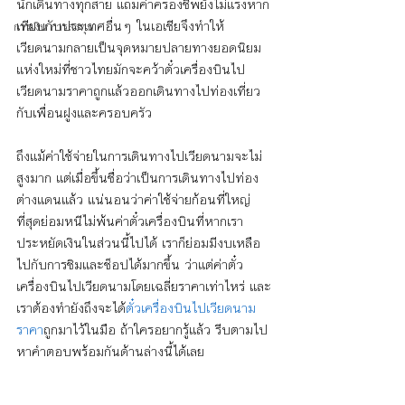
นักเดินทางทุกสาย แถมค่าครองชีพยังไม่แรงหาก
เทียบกับประเทศอื่นๆ ในเอเชียจึงทำให้
การเงิน การลงทุน
เวียดนามกลายเป็นจุดหมายปลายทางยอดนิยม
แห่งใหม่ที่ชาวไทยมักจะคว้าตั๋วเครื่องบินไป
เวียดนามราคาถูกแล้วออกเดินทางไปท่องเที่ยว
กับเพื่อนฝูงและครอบครัว
ถึงแม้ค่าใช้จ่ายในการเดินทางไปเวียดนามจะไม่
สูงมาก แต่เมื่อขึ้นชื่อว่าเป็นการเดินทางไปท่อง
ต่างแดนแล้ว แน่นอนว่าค่าใช้จ่ายก้อนที่ใหญ่
ที่สุดย่อมหนีไม่พ้นค่าตั๋วเครื่องบินที่หากเรา
ประหยัดเงินในส่วนนี้ไปได้ เราก็ย่อมมีงบเหลือ
ไปกับการชิมและช็อปได้มากขึ้น ว่าแต่ค่าตั๋ว
เครื่องบินไปเวียดนามโดยเฉลี่ยราคาเท่าไหร่ และ
เราต้องทำยังถึงจะได้
ตั๋วเครื่องบินไปเวียดนาม
ราคา
ถูกมาไว้ในมือ ถ้าใครอยากรู้แล้ว รีบตามไป
หาคำตอบพร้อมกันด้านล่างนี้ได้เลย