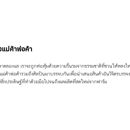
งแม่ค้าพ่อค้า
นหลาดลองแล เราจะถูกห่อหุ้มด้วยความรื่นรมจากธรรมชาติที่ชวนให้หลง
ี่แม่ค้าพ่อค้ารวมถึงศิลปินมาบรรจบกันเพื่อนําเสนอสินค้าอันวิจิตรบรรจงที
สิ่งประดิษฐ์ที่ทําด้วยมือไปจนถึงผลผลิตที่สดใหม่จากฟาร์ม  