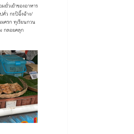
อมยั่วเย้าของอาหาร
ั่ว กะปิฉิ้งฉ้าง/
นมครก ทุเรียนกวน 
หม กลอยคลุก