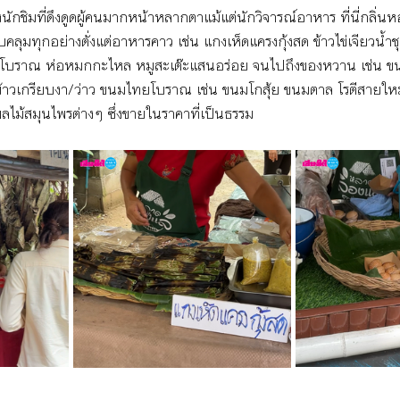
ชิมที่ดึงดูดผู้คนมากหน้าหลากตาแม้แต่นักวิจารณ์อาหาร ที่นี่กลิ่นห
ุมทุกอย่างตั่งแต่อาหารคาว เช่น แกงเห็ดแครงกุ้งสด ข้าวไข่เจียวน้ำชุปค
นทอดโบราณ ห่อหมกกะไหล หมูสะเต๊ะแสนอร่อย จนไปถึงของหวาน เช่น ข
 ข้าวเกรียบงา/ว่าว ขนมไทยโบราณ เช่น ขนมโกสุ้ย ขนมตาล โรตีสายใ
ำผลไม้สมุนไพรต่างๆ ซึ่งขายในราคาที่เป็นธรรม