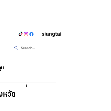
ุน
งหวัด