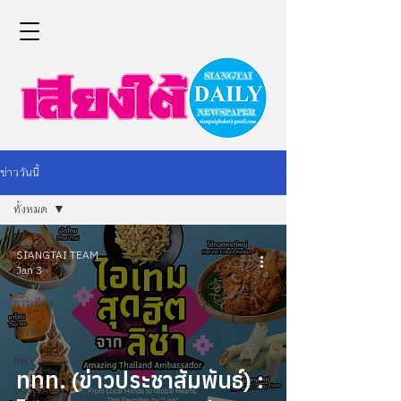
ข่าววันนี้
ทั้งหมด
ทั้งหมด
SIANGTAI TEAM
Jan 3
ข่าว
การเมือง
เศรษฐกิจ
กีฬา
ททท. (ข่าวประชาสัมพันธ์) :
Life &