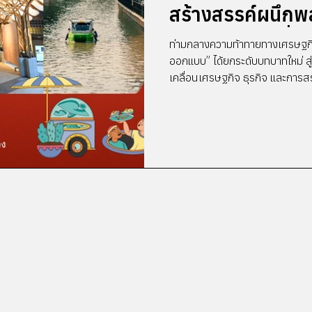
สร้างสรรค์ผนึกพ
สร้างสรรค์ เปลี่ย
ท่ามกลางความท้าทายทางเศรษฐกิ
ต่อยอดการท่องเท
ออกแบบ” ได้ยกระดับบทบาทใหม่ สู่
เคลื่อนเศรษฐกิจ ธุรกิจ และการ
ได้ชุมชน
ออกแบบกรุงเทพฯ 2569 หรือ B
ความร่วมมือระหว่างหน่วยงานภาค
กว่า 17 ประเทศ เพื่อให้กรุงเทพ
เศรษฐกิจสร้างสรรค์ การตลาดเชิ
แนวคิด “DESIGN S/O/S”...