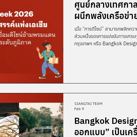
ศูนย์กลางเทศกาล
ผนึกพลังเครือข่า
ดีไซน์ข้ามพรมแดน
เมื่อ “การดีไซน์” สามารถพลิกคว
ยั่งยืนในระดับภูม
ส่วนหนึ่งของการแข่งขันทางเศร
กรุงเทพฯ หรือ Bangkok Design 
จากเทศกาลออกแบบสู่แพลตฟอร์มเ
เครือข่ายนานาชาติกว่า 17 ประเทศท
การเป็นศูนย์กลางเทศกาลสร้างสร
สะท้อนถึงธีมของเทศกาลฯ “DESI
ออกแบบและความคิ
SIANGTAI TEAM
Feb 9
Bangkok Design
ออกแบบ” เป็นเครื