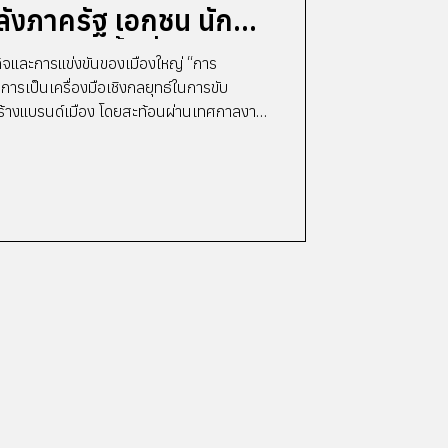
ลังภาครัฐ เอกชน นัก
นเมืองเป็นพื้นที่ทดลอง
จและการแข่งขันของเมืองใหญ่ “การ
ี่ยว การลงทุน และราย
การเป็นเครื่องมือเชิงกลยุทธ์ในการขับ
สร้างแบรนด์เมือง โดยสะท้อนผ่านเทศกาลงาน
angkok Design Week 2026 ซึ่งผนึก
รัฐ ภาคเอกชน และเครือข่ายนักสร้างสรรค์
ฯ เป็นพื้นที่ทดลอง (Urban Sandbox) ของ
งประสบการณ์ และโมเดลธุรกิจใหม่ ภายใต้