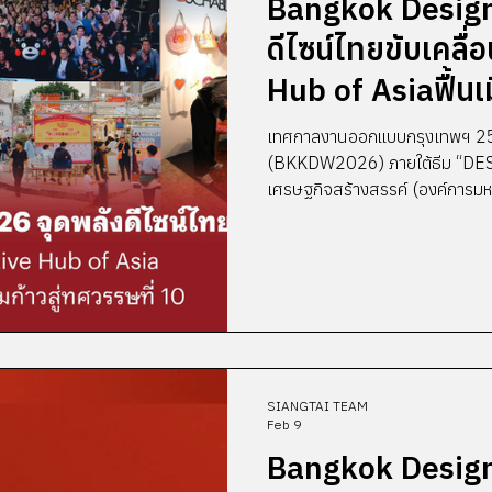
Bangkok Design
ดีไซน์ไทยขับเคลื่
Hub of Asiaฟื้นเ
เตรียมก้าวสู่ทศวร
เทศกาลงานออกแบบกรุงเทพฯ 2
(BKKDW2026) ภายใต้ธีม “DESI
เศรษฐกิจสร้างสรรค์ (องค์การม
เครือข่ายนักสร้างสรรค์ และพัน
เป็นทางการเมื่อเดือนกุมภาพันธ์ที่
Creative Hub of Asia ” ส่งออก 
ของเศรษฐกิจไทย ตลอด 11 วันของ
ร่วมมือจากนักสร้างสรรค์
SIANGTAI TEAM
Feb 9
Bangkok Design