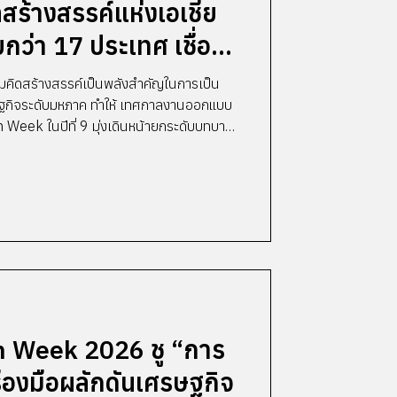
สร้างสรรค์แห่งเอเชีย
ยกว่า 17 ประเทศ เชื่อม
สู่การเติบโตอย่าง
ามคิดสร้างสรรค์เป็นพลังสำคัญในการเป็น
ิภาค
ษฐกิจระดับมหภาค ทำให้ เทศกาลงานออกแบบ
Week ในปีที่ 9 มุ่งเดินหน้ายกระดับบทบาท
ทศกาลสร้างสรรค์ระดับภูมิภาค ผนึกพลัง
ั้งในเอเชียและยุโรปขับเคลื่อนกรุงเทพฯ สู่
รค์ของเอเชีย หรือ Creative Hub of Asia
GN S/O/S” ที่มุ่งนำเสนอการใช้งาน
 Week 2026 ชู “การ
่องมือผลักดันเศรษฐกิจ