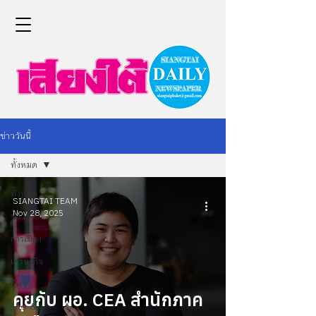
ข่าววันนี้
ทั้งหมด
ทั้งหมด
SIANGTAI TEAM
Nov 28, 2025
ข่าว
การเมือง
เศรษฐกิจ
กีฬา
คุยกับ ผอ. CEA สำนักภาค
Life &