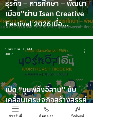
ธุรกิจ – การศึกษา – พัฒนา
Arts
การเงิน
เมือง”ผ่าน Isan Creative
การลงทุน
Festival 2026เมื่อ
“เศรษฐกิจสร้างสรรค์” คือ
อนาคตของอีสาน
SIANGTAI TEAM
Jul 7
เปิด “ขุมพลังอีสาน” ขับ
เคลื่อนเศรษฐกิจสร้างสรรค์
ผ่าน Isan Creative
Podcast
ข่าววันนี้
ติดต่อเรา
Festival 2026กับ