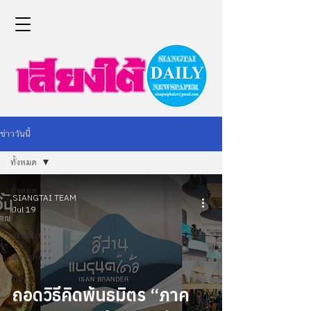
ข่าววันนี้
ทั้งหมด
ทั้งหมด
SIANGTAI TEAM
Jul 19
ข่าว
การเมือง
เศรษฐกิจ
กีฬา
ถอดวิธีคิดพันธมิตร “ภาค
Life &