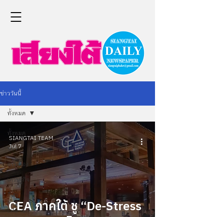
ข่าววันนี้
ทั้งหมด
ทั้งหมด
SIANGTAI TEAM
Jul 7
ข่าว
การเมือง
เศรษฐกิจ
กีฬา
CEA ภาคใต้ ชู “De-Stress
Life &