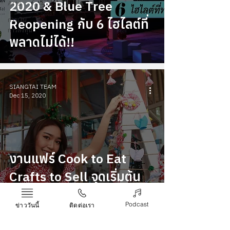
2020 & Blue Tree
Arts
การเงิน
Reopening กับ 6 ไฮไลต์ที่
การลงทุน
พลาดไม่ได้!!
SIANGTAI TEAM
Dec 15, 2020
งานแฟร์ Cook to Eat
Crafts to Sell จุดเริ่มต้น
คอมมูนิตี้งานคราฟต์ใน
Podcast
ข่าววันนี้
ติดต่อเรา
ภูเก็ต