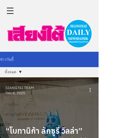
ข่าววันนี้
ทั้งหมด
ทั้งหมด
SIANGTAI TEAM
Dec 4, 2025
ข่าว
การเมือง
เศรษฐกิจ
กีฬา
“โบทานิก้า ลักซูรี่ วิลล่า”
Life &