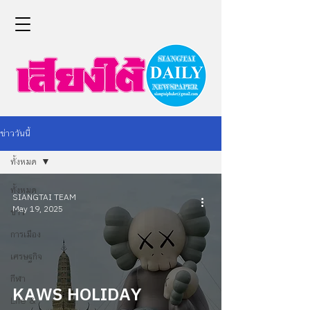
ข่าววันนี้
ทั้งหมด
ทั้งหมด
SIANGTAI TEAM
May 19, 2025
ข่าว
การเมือง
เศรษฐกิจ
กีฬา
KAWS HOLIDAY
Life &