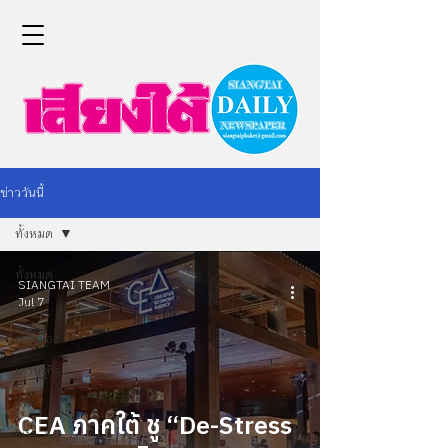
ข่าววันนี้
ทั้งหมด
ทั้งหมด
SIANGTAI TEAM
Jul 7
ข่าว
การเมือง
เศรษฐกิจ
กีฬา
CEA ภาคใต้ ชู “De-Stress
Life &