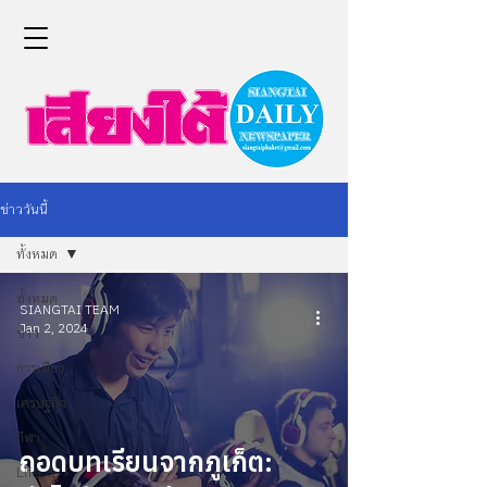
ข่าววันนี้
ทั้งหมด
ทั้งหมด
SIANGTAI TEAM
Jan 2, 2024
ข่าว
การเมือง
เศรษฐกิจ
กีฬา
ถอดบทเรียนจากภูเก็ต:
Life &