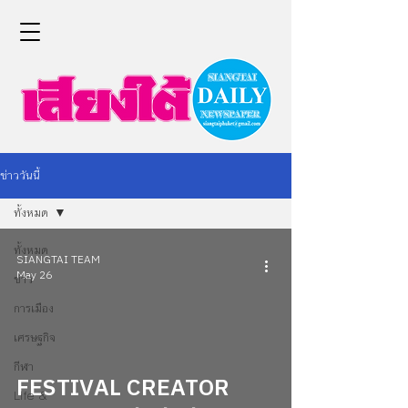
ข่าววันนี้
ทั้งหมด
ทั้งหมด
SIANGTAI TEAM
May 26
ข่าว
การเมือง
เศรษฐกิจ
กีฬา
FESTIVAL CREATOR
Life &