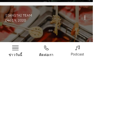
SIANGTAI TEAM
Dec 19, 2020
เปิดแล้ว Haidilao Central
Podcast
ข่าววันนี้
ติดต่อเรา
Phuket ร้านหม้อไฟจีน
ระดับโลกสาขาแรกในภาค
ใต้ที่เซ็นทรัลภูเก็ต
หนังสือพิมพ์เสียงใต้รายวัน
เสียงใต้ เป็นหนังสือพิมพ์รายวันที่เป็นที่รู้จักในทุกภูมิภาคโดยเฉพาะ
พื้นที่ภาคใต้ มานานกว่า 40 ปี ขณะที่เวลาเดินหมุนไปเราไม่หยุดนิ่ง
ที่จะพัฒนา ผลิตข่าวสารเพื่อสังคม ยืนยัดเป็นกระบอกเสียงให้พี่น้อง