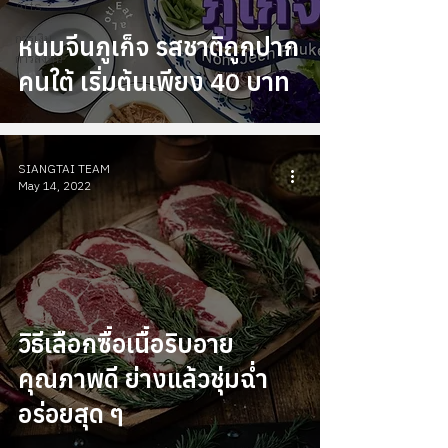
Arts
การเงิน
หนมจีนภูเก็จ รสชาติถูกปาก
การลงทุน
คนใต้ เริ่มต้นเพียง 40 บาท
SIANGTAI TEAM
May 14, 2022
วิธีเลือกซื้อเนื้อริบอาย
คุณภาพดี ย่างแล้วชุ่มฉ่ำ
อร่อยสุด ๆ