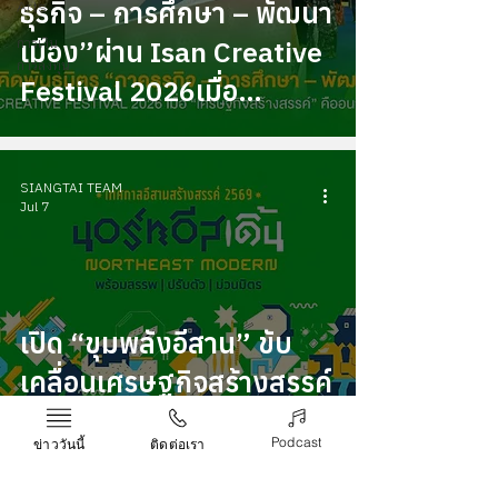
ธุรกิจ – การศึกษา – พัฒนา
Arts
การเงิน
เมือง”ผ่าน Isan Creative
การลงทุน
Festival 2026เมื่อ
“เศรษฐกิจสร้างสรรค์” คือ
อนาคตของอีสาน
SIANGTAI TEAM
Jul 7
เปิด “ขุมพลังอีสาน” ขับ
เคลื่อนเศรษฐกิจสร้างสรรค์
ผ่าน Isan Creative
Podcast
ข่าววันนี้
ติดต่อเรา
Festival 2026กับ