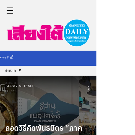
ข่าววันนี้
ทั้งหมด
ทั้งหมด
SIANGTAI TEAM
Jul 19
ข่าว
การเมือง
เศรษฐกิจ
กีฬา
ถอดวิธีคิดพันธมิตร “ภาค
Life &