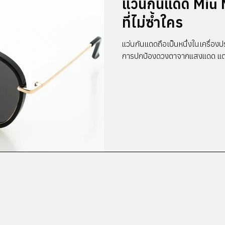
แว่นกันแดด Miu 
ที่ไม่ซ้ำใคร
แว่นกันแดดถือเป็นหนึ่งในเครื่องป
การปกป้องดวงตาจากแสงแดด แต่ยั