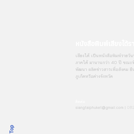
หนังสือพิมพ์เสียงใต้ร
เสียงใต้ เป็นหนังสือพิมพ์รายวันที
ภาคใต้ มานานกว่า 40 ปี ขณะที่
พัฒนา ผลิตข่าวสารเพื่อสังคม ยื
ภูเก็ตหรือต่างจังหวัด
ติดต่อ
08
siangt
aiphuket@gmail.com
|