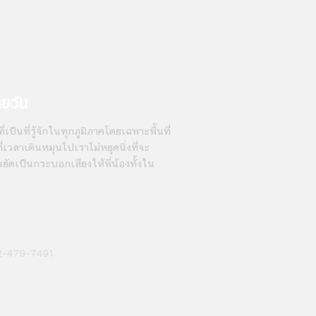
ายวัน
่เป็นที่รู้จักในทุกภูมิภาคโดยเฉพาะพื้นที่
เวลาเดินหมุนไปเราไม่หยุดนิ่งที่จะ
นยัดเป็นกระบอกเสียงให้พี่น้องทั้งใน
2-479-7491