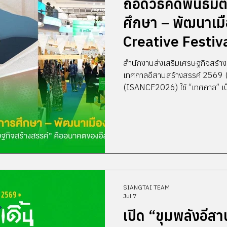
ถอดวิธีคิดพันธมิ
ศึกษา – พัฒนาเม
Creative Festiva
สร้างสรรค์” คือ
สำนักงานส่งเสริมเศรษฐกิจสร้าง
เทศกาลอีสานสร้างสรรค์ 2569 (
(ISANCF2026) ใช้ “เทศกาล” เป
ภูมิภาค ผ่านการสร้างความร่วมมื
นักสร้างสรรค์ ชุมชน และผู้พัฒน
จากเวทีจัดแสดงผลงานสร้างสรรค์ส
โยงเครือข่าย เชื่อมโยงองค์ความร
“สินทรัพย์อีสาน”...
SIANGTAI TEAM
Jul 7
เปิด “ขุมพลังอีสา