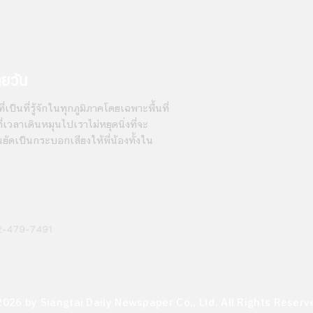
ายวัน
่เป็นที่รู้จักในทุกภูมิภาคโดยเฉพาะพื้นที่
เวลาเดินหมุนไปเราไม่หยุดนิ่งที่จะ
นยัดเป็นกระบอกเสียงให้พี่น้องทั้งใน
2-479-7491
2026 by Siangtai Daily Newspaper Co., Ltd. All Rights Reserv