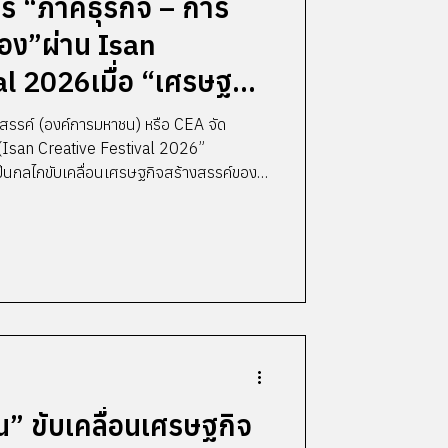
ตร “ภาคธุรกิจ – การ
ือง”ผ่าน Isan
l 2026เมื่อ “เศรษฐกิจ
อนาคตของอีสาน
สรรค์ (องค์การมหาชน) หรือ CEA จัด
Isan Creative Festival 2026”
็นกลไกขับเคลื่อนเศรษฐกิจสร้างสรรค์ของ
อระหว่างภาคธุรกิจ สถาบันการศึกษา ภาครัฐ
าเมือง กว่า 20 องค์กร ร่วมยกระดับเทศกาล
ู่ “Creative Business Platform” ที่เชื่อม
ู้ สร้างโอกาสทางธุรกิจ พร้อมต่อยอด
น” ขับเคลื่อนเศรษฐกิจ