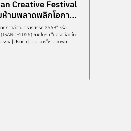
san Creative Festival
มห้ามพลาดพลิกโอกาส
 “เทศกาลอีสานสร้างสรรค์ 2569” หรือ
ISANCF2026) ภายใต้ธีม “นอร์ทอีสเดิ้น :
 | ปรับตัว | ม่วนมิตร”ชวนค้นพบ
วยความ “เดิ้น” ทั้งผู้คน ธุรกิจโลคัลที่พร้อม
ย่างม่วนมิตร พร้อมด้วยโปรแกรมสร้างสรรค์
รุงจัด! ทั้งนิทรรศการที่ชวนตั้งคำถามถึง
ุรกิจ, เวทีที่ชวนแลกเปลี่ยนมุมมองธุรกิจที่