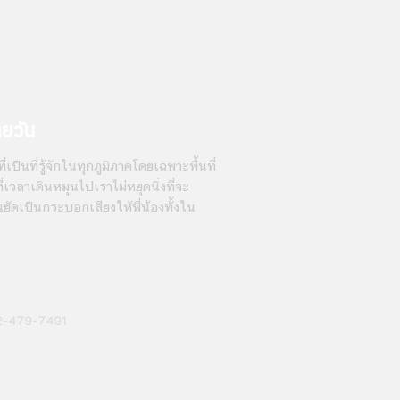
ายวัน
่เป็นที่รู้จักในทุกภูมิภาคโดยเฉพาะพื้นที่
เวลาเดินหมุนไปเราไม่หยุดนิ่งที่จะ
นยัดเป็นกระบอกเสียงให้พี่น้องทั้งใน
2-479-7491