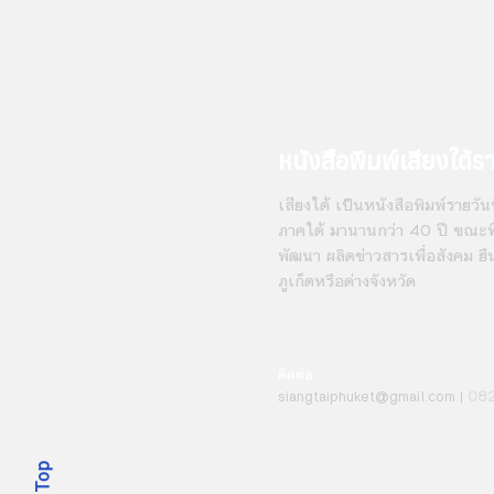
หนังสือพิมพ์เสียงใต้ร
เสียงใต้ เป็นหนังสือพิมพ์รายวันที
ภาคใต้ มานานกว่า 40 ปี ขณะที่
พัฒนา ผลิตข่าวสารเพื่อสังคม ยื
ภูเก็ตหรือต่างจังหวัด
ติดต่อ
08
siangt
aiphuket@gmail.com
|