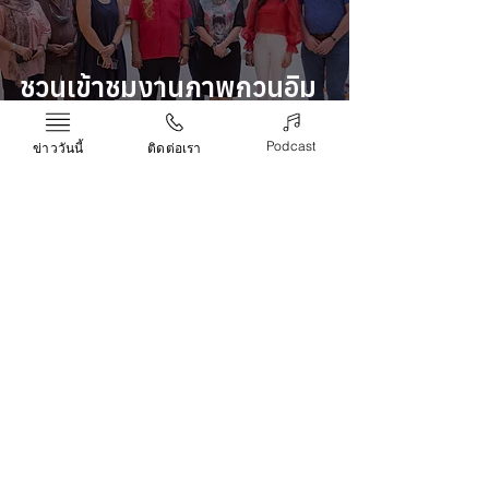
ชวนเข้าชมงานภาพกวนอิม
ในงาน Look my Art-See
Podcast
ข่าววันนี้
ติดต่อเรา
my Mind!
SIANGTAI TEAM
Dec 6, 2021
เปิดงานศิลปะ Look at art
to the future ภายในร้าน
อาหาร ERR chalawan