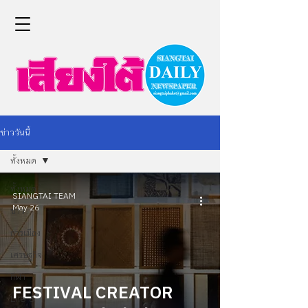
ข่าววันนี้
ทั้งหมด
ทั้งหมด
SIANGTAI TEAM
May 26
ข่าว
การเมือง
เศรษฐกิจ
กีฬา
FESTIVAL CREATOR
Life &