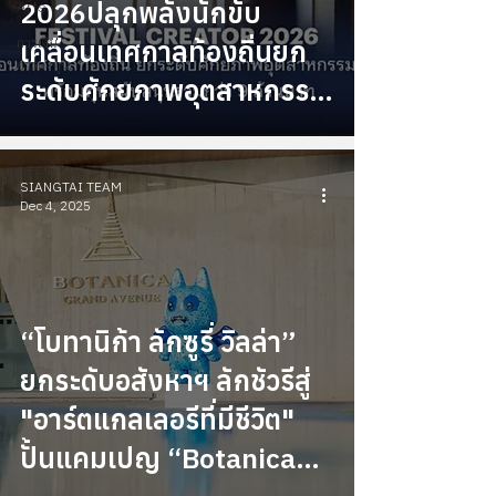
2026ปลุกพลังนักขับ
Arts
การเงิน
เคลื่อนเทศกาลท้องถิ่นยก
การลงทุน
ระดับศักยภาพอุตสาหกรรม
เฟสติวัลไทยสู่สากลพร้อม
ทุนสนับสนุนรวมกว่า 9 ล้าน
SIANGTAI TEAM
บาท
Dec 4, 2025
“โบทานิก้า ลักซูรี่ วิลล่า”
ยกระดับอสังหาฯ ลักชัวรีสู่
"อาร์ตแกลเลอรีที่มีชีวิต"
ปั้นแคมเปญ “Botanica