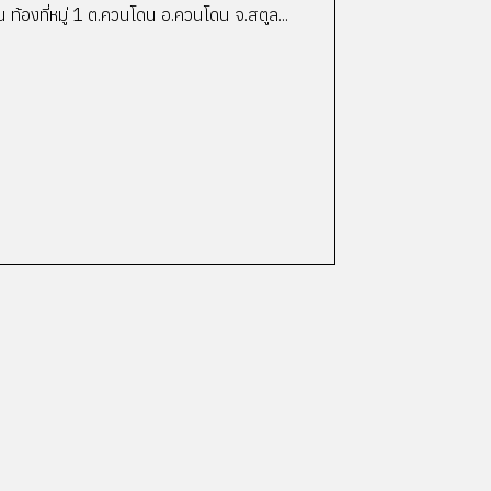
ก.พ.2565 ที่บนถนนสายในหมู่บ้าน ท้องที่หมู่ 1 ต.ควนโดน อ.ควนโดน จ.สตูล...