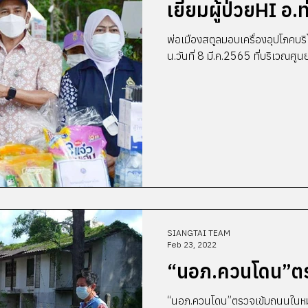
เยี่ยมผู้ป่วยHI อ.
พ่อเมืองสตูลมอบเครื่องอุปโภคบริโ
น.วันที่ 8 มี.ค.2565 ที่บริเวณศูน
SIANGTAI TEAM
Feb 23, 2022
“นอภ.ควนโดน”ตรว
“นอภ.ควนโดน”ตรวจเข้มถนนในหมู่บ