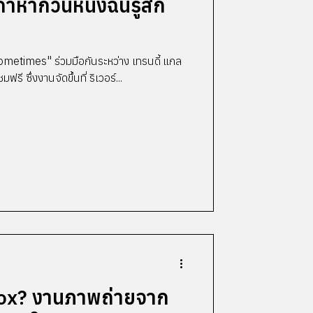
หากวันหนึ่งฉันรู้สึก
etimes" ร่วมมือกันระหว่าง เทรนดี้ แกล
มฟรี ซึ่งงานจัดขึ้นที่ ริเวอร์...
box? งานภาพถ่ายจาก