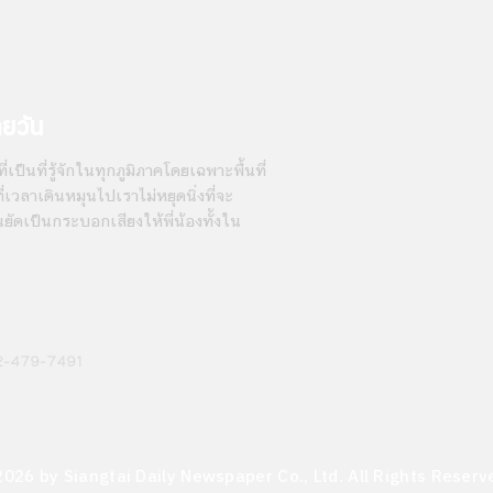
ายวัน
่เป็นที่รู้จักในทุกภูมิภาคโดยเฉพาะพื้นที่
เวลาเดินหมุนไปเราไม่หยุดนิ่งที่จะ
นยัดเป็นกระบอกเสียงให้พี่น้องทั้งใน
2-479-7491
2026 by Siangtai Daily Newspaper Co., Ltd. All Rights Reserv