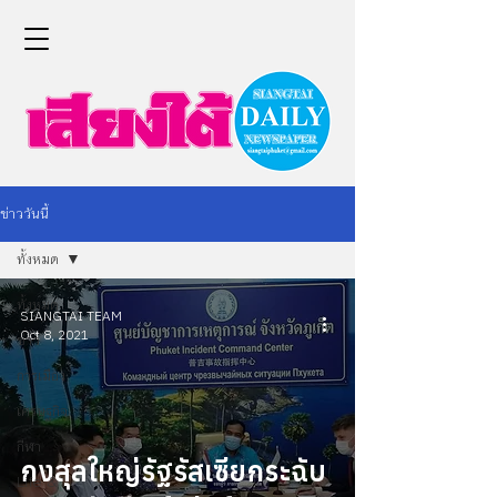
ข่าววันนี้
ทั้งหมด
ทั้งหมด
SIANGTAI TEAM
Oct 8, 2021
ข่าว
การเมือง
เศรษฐกิจ
กีฬา
กงสุลใหญ่รัฐรัสเซียกระฉับ
Life &